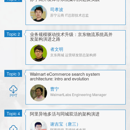
司孝波
苏宁云商
IT总部技术总监
Topic
2
业务规模驱动技术升级：京东物流系统高并
发架构演进之路
者文明
京东商城
运营研发部总架构师
Topic
3
Walmart eCommerce search system
architecture: intro and evolution
曹宁
WalmartLabs
Engineering Manager
Topic
4
阿里异地多活与同城双活的架构演进
谢吉宝（唐三）
阿里巴巴
高级技术专家